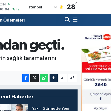
°
AR
28
İstanbul
7106
%0.17
O
1652
%0.27
m Ödemeleri
RLİN
4046
%0.35
M ALTIN
ndan geçti.
8.49
%2.12
T100
73
%-19
n sağlık taramalarını
-
+
A
A
rend Haberler
Yakın Görmede Yeni