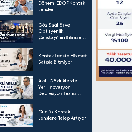
Dönem: EDOF Kontak
Lensler
Göz Sağlığı ve
Optisyenlik
Çalıştayı’nın Bilimsel
Sonuç Raporu
Açıklandı
Kontak Lenste Hizmet
Satışla Bitmiyor
Akıllı Gözlüklerde
Yerli İnovasyon:
Depresyon Teşhis
Eden Gözlüğe
Türkpatent Onayı
Günlük Kontak
Lenslere Talep Artıyor