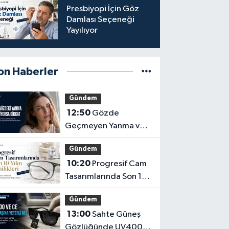
Presbiyopi İçin Göz
Damlası Seçeneği
Yayılıyor
on Haberler
Gündem
12:50
Gözde
Geçmeyen Yanma ve
Işık Hassasiyeti Hafife
Gündem
Alınmamalı
10:20
Progresif Cam
Tasarımlarında Son 10
Yılın Yenilikleri
Gündem
13:00
Sahte Güneş
Gözlüğünde UV400