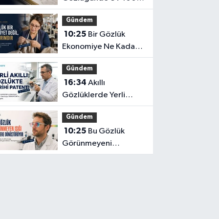
ve CE İbaresi Tek
Gündem
Başına Yeterli mi?
10:25
Bir Gözlük
Ekonomiye Ne Kadar
Katkı Sağlayabilir?
Gündem
16:34
Akıllı
Gözlüklerde Yerli
İnovasyon: Depresyon
Gündem
Teşhis Eden Gözlüğe
10:25
Bu Gözlük
Türkpatent Onayı
Görünmeyeni
Görüntüye
Dönüştürüyor