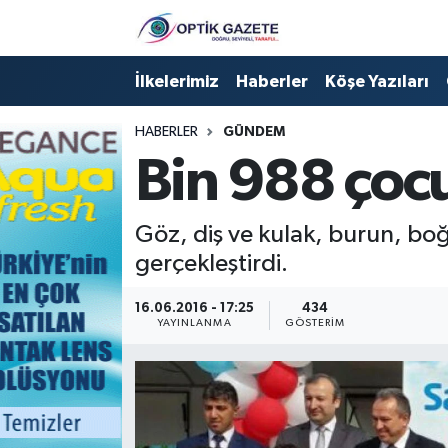
Nöbetçi Eczaneler
İlkelerimiz
Haberler
Köşe Yazıları
Hava Durumu
HABERLER
GÜNDEM
Bin 988 çocu
İstanbul Namaz Vakitleri
Trafik Durumu
Göz, diş ve kulak, burun, bo
gerçekleştirdi.
Süper Lig Puan Durumu ve Fikstür
16.06.2016 - 17:25
434
YAYINLANMA
GÖSTERIM
Tüm Manşetler
Son Dakika Haberleri
Haber Arşivi