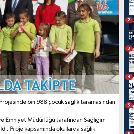
2
3
4
 Projesinde bin 988 çocuk
sağlık
taramasından
5
 ve Emniyet Müdürlüğü tarafından Sağlığım
ildi. Proje kapsamında okullarda sağlık
6