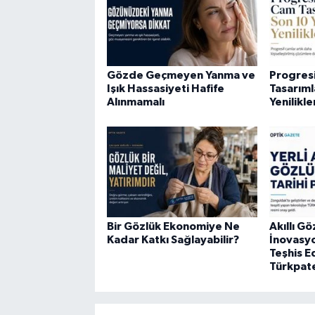
Gözde Geçmeyen Yanma ve
Progres
Işık Hassasiyeti Hafife
Tasarıml
Alınmamalı
Yenilikle
Bir Gözlük Ekonomiye Ne
Akıllı Gö
Kadar Katkı Sağlayabilir?
İnovasy
Teşhis 
Türkpat