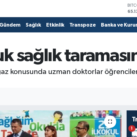
DOL
47,
EUR
55,
Gündem
Sağlık
Etkinlik
Transpoze
Banka ve Kuru
STE
64,
GRA
k sağlık taraması
661
BİS
13.7
ğaz konusunda uzman doktorlar öğrencileri
T
1