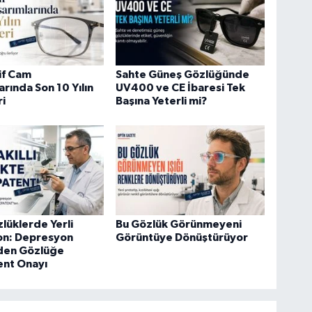
if Cam
Sahte Güneş Gözlüğünde
arında Son 10 Yılın
UV400 ve CE İbaresi Tek
ri
Başına Yeterli mi?
zlüklerde Yerli
Bu Gözlük Görünmeyeni
on: Depresyon
Görüntüye Dönüştürüyor
Eden Gözlüğe
ent Onayı