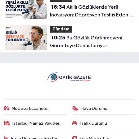
16:34
Akıllı Gözlüklerde Yerli
İnovasyon: Depresyon Teşhis Eden
Gözlüğe Türkpatent Onayı
Gündem
10:25
Bu Gözlük Görünmeyeni
Görüntüye Dönüştürüyor
Nöbetçi Eczaneler
Hava Durumu
İstanbul Namaz Vakitleri
Trafik Durumu
Puan Durumu ve Fikstür
Tüm Manşetler