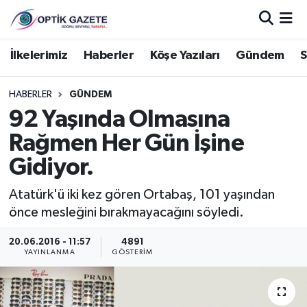
Nöbetçi Eczaneler
İlkelerimiz
Haberler
Köşe Yazıları
Gündem
S
Hava Durumu
HABERLER
GÜNDEM
92 Yaşında Olmasına
İstanbul Namaz Vakitleri
Rağmen Her Gün İşine
Trafik Durumu
Gidiyor.
Süper Lig Puan Durumu ve Fikstür
Atatürk'ü iki kez gören Ortabaş, 101 yaşından
önce mesleğini bırakmayacağını söyledi.
Tüm Manşetler
20.06.2016 - 11:57
4891
YAYINLANMA
GÖSTERIM
Son Dakika Haberleri
Haber Arşivi