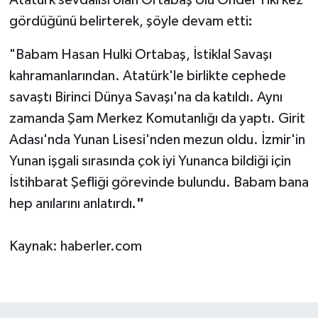
Atatürk sevdalısı olan Ortabaş Ulu Önder'i iki kez
gördüğünü belirterek, şöyle devam etti
:
"Babam Hasan Hulki Ortabaş, İstiklal Savaşı
kahramanlarından. Atatürk'le birlikte cephede
savaştı Birinci Dünya Savaşı'na da katıldı. Aynı
zamanda Şam Merkez Komutanlığı da yaptı. Girit
Adası'nda Yunan Lisesi'nden mezun oldu. İzmir'in
Yunan işgali sırasında çok iyi Yunanca bildiği için
İstihbarat Şefliği görevinde bulundu. Babam bana
hep anılarını anlatırdı
."
Kaynak: haberler.com